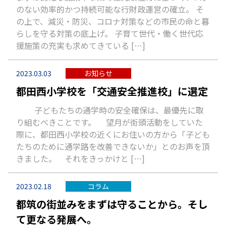
のない効率的かつ持続可能な行財政運営の確立。 そ
の上で、減災・防災、コロナ対策などの市民の命と暮
らしを守る対策の底上げ。 子育て世代・働く世代応
援施策の充実も求めてきている […]
2023.03.03
お知らせ
都田西小学校を「交通安全推進校」に選定
子どもたちの通学時の安全確保は、最優先に取
り組むべきことです。 望月が街頭活動をしていた
際に、都田西小学校の近くにお住いの方から「子ども
たちのために通学路を改善できないか」とのお声を頂
きました。 それをきっかけと […]
2023.02.18
コラム
都筑の街並みをまずは守ることから。そし
て更なる発展へ。