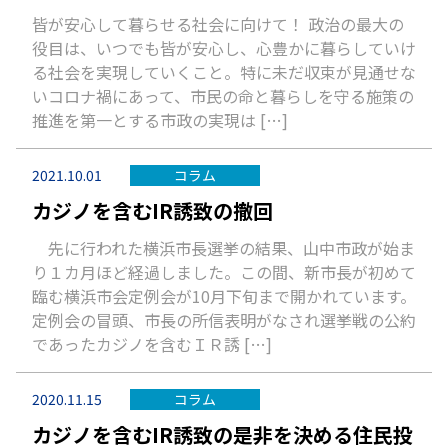
皆が安心して暮らせる社会に向けて！ 政治の最大の
役目は、いつでも皆が安心し、心豊かに暮らしていけ
る社会を実現していくこと。特に未だ収束が見通せな
いコロナ禍にあって、市民の命と暮らしを守る施策の
推進を第一とする市政の実現は […]
2021.10.01
コラム
カジノを含むIR誘致の撤回
先に行われた横浜市長選挙の結果、山中市政が始ま
り１カ月ほど経過しました。この間、新市長が初めて
臨む横浜市会定例会が10月下旬まで開かれています。
定例会の冒頭、市長の所信表明がなされ選挙戦の公約
であったカジノを含むＩＲ誘 […]
2020.11.15
コラム
カジノを含むIR誘致の是非を決める住民投