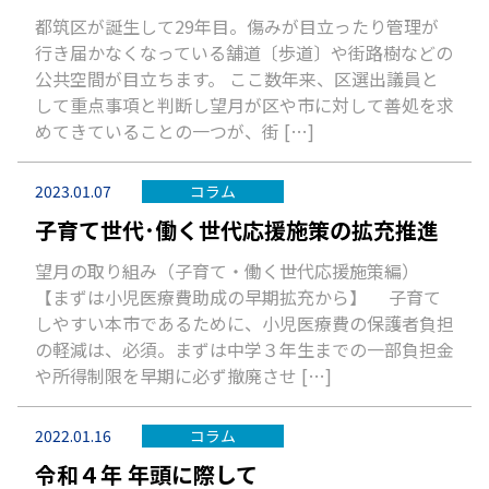
都筑区が誕生して29年目。傷みが目立ったり管理が
行き届かなくなっている舗道〔歩道〕や街路樹などの
公共空間が目立ちます。 ここ数年来、区選出議員と
して重点事項と判断し望月が区や市に対して善処を求
めてきていることの一つが、街 […]
2023.01.07
コラム
子育て世代･働く世代応援施策の拡充推進
望月の取り組み（子育て・働く世代応援施策編）
【まずは小児医療費助成の早期拡充から】 子育て
しやすい本市であるために、小児医療費の保護者負担
の軽減は、必須。まずは中学３年生までの一部負担金
や所得制限を早期に必ず撤廃させ […]
2022.01.16
コラム
令和４年 年頭に際して